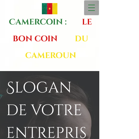
Camercoin :
le
bon coin
du
cameroun
Slogan
de votre
entrepris